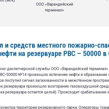
.00 (мск)
ООО «Варандейский
терминал»
л и средств местного пожарно-спа
нефти на резервуаре РВС – 50000 в
рно-диспетчерской службы ООО «Варандейский терминал» п
РВС-50000 №14 произошло истечение нефти и образование
ра поступил сигнал загазованности в межстенном простра
ок резервуара произошло возгорание газовоздушной сред
ка резервуара остается целой). Происходит срабатывание
осмотра территории резервуарного парка. Операторы това