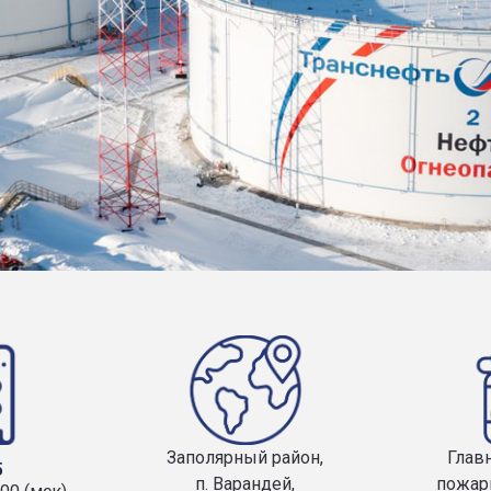
Заполярный район,
Глав
5
п. Варандей,
пожар