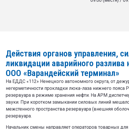
09.00 (местн) / 09
Действия органов управления, си
ликвидации аварийного разлива 
ООО «Варандейский терминал»
На ЕДДС «112» Ненецкого автономного округа, от дежу
негерметичности прокладки люка-лаза нижнего пояса 
резервуара в режиме хранения нефти. На АРМ диспетче
звуки. При коротком замыкании силовых линий мешал
межстенного пространства резервуара (внешняя оболоч
резервуара.
Начальник смены направляет операторов товарных для 