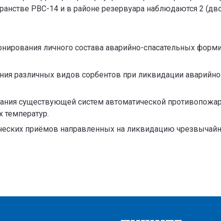
анстве РВС-14 и в районе резервуара наблюдаются 2 (дво
нирования личного состава аварийно-спасательных форм
ия различных видов сорбентов при ликвидации аварийног
вания существующей систем автоматической противопожар
 температур.
ческих приёмов направленных на ликвидацию чрезвычайны